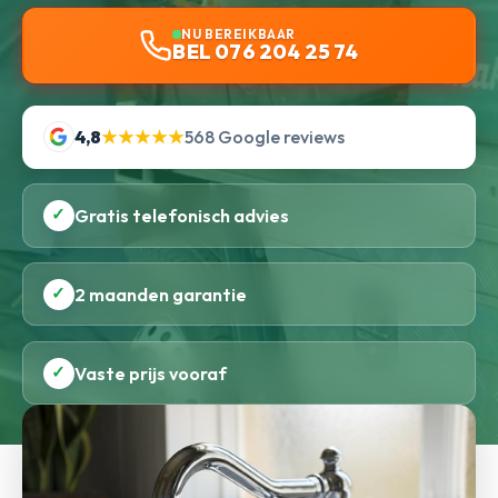
NU BEREIKBAAR
BEL 076 204 25 74
4,8
★★★★★
568 Google reviews
✓
Gratis telefonisch advies
✓
2 maanden garantie
✓
Vaste prijs vooraf