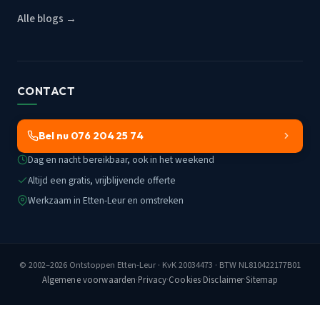
Alle blogs →
CONTACT
Bel nu 076 204 25 74
Dag en nacht bereikbaar, ook in het weekend
Altijd een gratis, vrijblijvende offerte
Werkzaam in Etten-Leur en omstreken
© 2002–2026
Ontstoppen Etten-Leur
· KvK 20034473 · BTW NL810422177B01
Algemene voorwaarden
·
Privacy
·
Cookies
·
Disclaimer
·
Sitemap