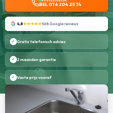
NU BEREIKBAAR
BEL 076 204 25 74
4,8
★★★★★
568 Google reviews
✓
Gratis telefonisch advies
✓
2 maanden garantie
✓
Vaste prijs vooraf