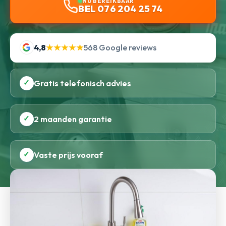
NU BEREIKBAAR
BEL 076 204 25 74
4,8
★★★★★
568 Google reviews
✓
Gratis telefonisch advies
✓
2 maanden garantie
✓
Vaste prijs vooraf